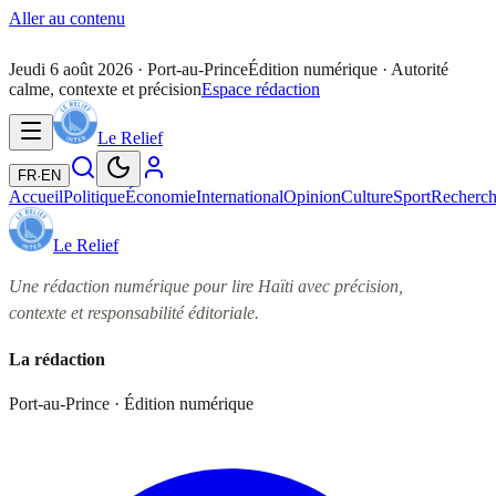
Aller au contenu
Jeudi 6 août 2026
· Port-au-Prince
Édition numérique · Autorité
calme, contexte et précision
Espace rédaction
Le Relief
FR
·
EN
Accueil
Politique
Économie
International
Opinion
Culture
Sport
Recherc
Le Relief
Une rédaction numérique pour lire Haïti avec précision,
contexte et responsabilité éditoriale.
La rédaction
Port-au-Prince · Édition numérique