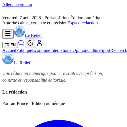
Aller au contenu
Vendredi 7 août 2026
· Port-au-Prince
Édition numérique ·
Autorité calme, contexte et précision
Espace rédaction
Le Relief
FR
·
EN
Accueil
Politique
Économie
International
Opinion
Culture
Sport
Recherc
Le Relief
Une rédaction numérique pour lire Haïti avec précision,
contexte et responsabilité éditoriale.
La rédaction
Port-au-Prince · Édition numérique