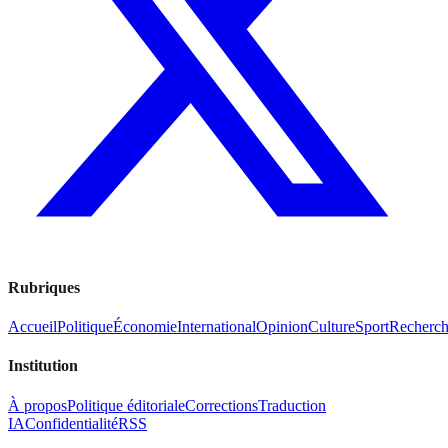
Rubriques
Accueil
Politique
Économie
International
Opinion
Culture
Sport
Recherc
Institution
À propos
Politique éditoriale
Corrections
Traduction
IA
Confidentialité
RSS