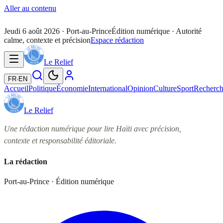
Aller au contenu
Jeudi 6 août 2026
· Port-au-Prince
Édition numérique · Autorité
calme, contexte et précision
Espace rédaction
Le Relief
FR
·
EN
Accueil
Politique
Économie
International
Opinion
Culture
Sport
Recherc
Le Relief
Une rédaction numérique pour lire Haïti avec précision,
contexte et responsabilité éditoriale.
La rédaction
Port-au-Prince · Édition numérique