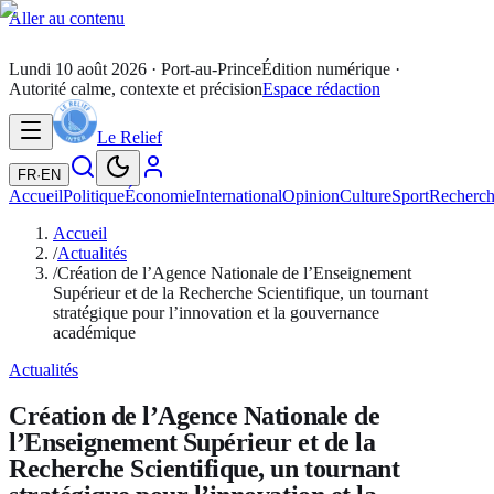
Aller au contenu
Lundi 10 août 2026
· Port-au-Prince
Édition numérique ·
Autorité calme, contexte et précision
Espace rédaction
Le Relief
FR
·
EN
Accueil
Politique
Économie
International
Opinion
Culture
Sport
Recherc
Accueil
/
Actualités
/
Création de l’Agence Nationale de l’Enseignement
Supérieur et de la Recherche Scientifique, un tournant
stratégique pour l’innovation et la gouvernance
académique
Actualités
Création de l’Agence Nationale de
l’Enseignement Supérieur et de la
Recherche Scientifique, un tournant