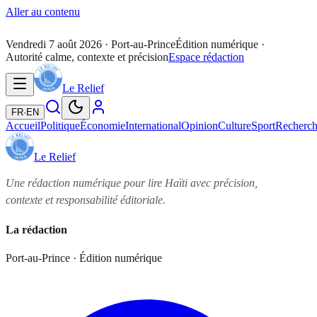
Aller au contenu
Vendredi 7 août 2026
· Port-au-Prince
Édition numérique ·
Autorité calme, contexte et précision
Espace rédaction
Le Relief
FR
·
EN
Accueil
Politique
Économie
International
Opinion
Culture
Sport
Recherc
Le Relief
Une rédaction numérique pour lire Haïti avec précision,
contexte et responsabilité éditoriale.
La rédaction
Port-au-Prince · Édition numérique