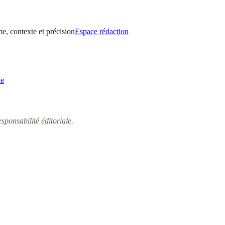
e, contexte et précision
Espace rédaction
he
sponsabilité éditoriale.