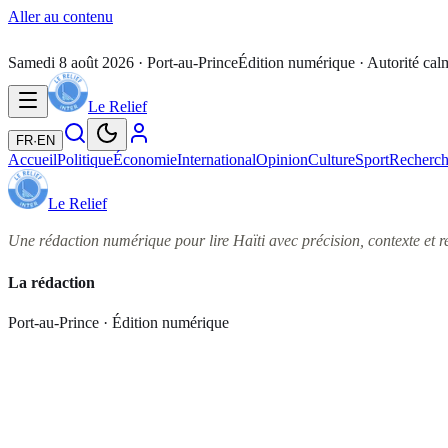
Aller au contenu
Samedi 8 août 2026
· Port-au-Prince
Édition numérique · Autorité calm
Le Relief
FR
·
EN
Accueil
Politique
Économie
International
Opinion
Culture
Sport
Recherc
Le Relief
Une rédaction numérique pour lire Haïti avec précision, contexte et re
La rédaction
Port-au-Prince · Édition numérique