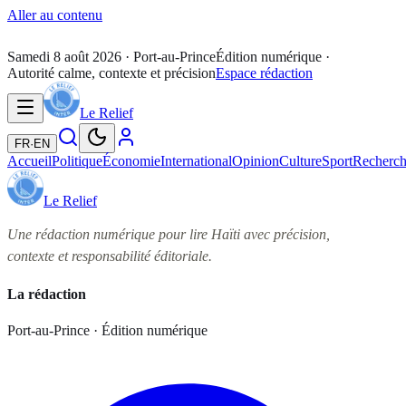
Aller au contenu
Samedi 8 août 2026
· Port-au-Prince
Édition numérique ·
Autorité calme, contexte et précision
Espace rédaction
Le Relief
FR
·
EN
Accueil
Politique
Économie
International
Opinion
Culture
Sport
Recherc
Le Relief
Une rédaction numérique pour lire Haïti avec précision,
contexte et responsabilité éditoriale.
La rédaction
Port-au-Prince · Édition numérique