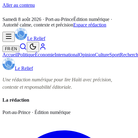
Aller au contenu
Samedi 8 août 2026
· Port-au-Prince
Édition numérique ·
Autorité calme, contexte et précision
Espace rédaction
Le Relief
FR
·
EN
Accueil
Politique
Économie
International
Opinion
Culture
Sport
Recherc
Le Relief
Une rédaction numérique pour lire Haïti avec précision,
contexte et responsabilité éditoriale.
La rédaction
Port-au-Prince · Édition numérique