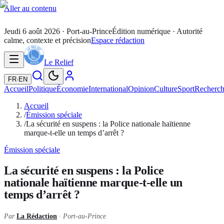
Aller au contenu
Jeudi 6 août 2026
· Port-au-Prince
Édition numérique · Autorité
calme, contexte et précision
Espace rédaction
Le Relief
FR
·
EN
Accueil
Politique
Économie
International
Opinion
Culture
Sport
Recherc
Accueil
/
Émission spéciale
/
La sécurité en suspens : la Police nationale haïtienne
marque-t-elle un temps d’arrêt ?
Émission spéciale
La sécurité en suspens : la Police
nationale haïtienne marque-t-elle un
temps d’arrêt ?
Par
La Rédaction
· Port-au-Prince