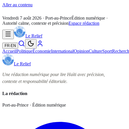
Aller au contenu
Vendredi 7 août 2026
· Port-au-Prince
Édition numérique ·
Autorité calme, contexte et précision
Espace rédaction
Le Relief
FR
·
EN
Accueil
Politique
Économie
International
Opinion
Culture
Sport
Recherc
Le Relief
Une rédaction numérique pour lire Haïti avec précision,
contexte et responsabilité éditoriale.
La rédaction
Port-au-Prince · Édition numérique