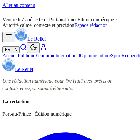
Aller au contenu
Vendredi 7 août 2026
· Port-au-Prince
Édition numérique ·
Autorité calme, contexte et précision
Espace rédaction
Le Relief
FR
·
EN
Accueil
Politique
Économie
International
Opinion
Culture
Sport
Recherc
Le Relief
Une rédaction numérique pour lire Haïti avec précision,
contexte et responsabilité éditoriale.
La rédaction
Port-au-Prince · Édition numérique