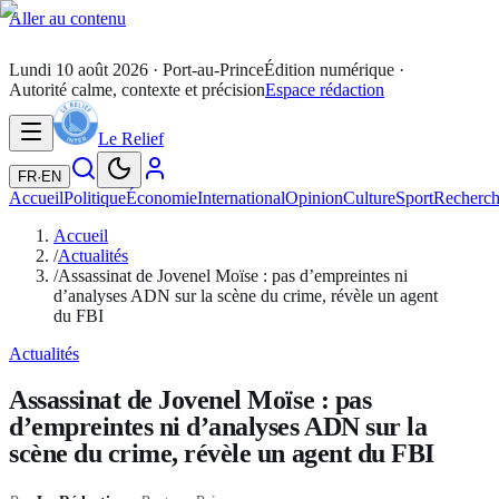
Aller au contenu
Lundi 10 août 2026
· Port-au-Prince
Édition numérique ·
Autorité calme, contexte et précision
Espace rédaction
Le Relief
FR
·
EN
Accueil
Politique
Économie
International
Opinion
Culture
Sport
Recherc
Accueil
/
Actualités
/
Assassinat de Jovenel Moïse : pas d’empreintes ni
d’analyses ADN sur la scène du crime, révèle un agent
du FBI
Actualités
Assassinat de Jovenel Moïse : pas
d’empreintes ni d’analyses ADN sur la
scène du crime, révèle un agent du FBI